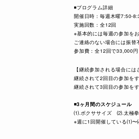
◾️プログラム詳細
開催日時：毎週木曜7:50-8:
実施回数：全12回
※基本的には毎週の参加を
ご連絡のない場合には振替
参加費：全12回で33,000
【継続参加される場合には
継続されて2回目の参加をする
継続されて3回目の参加をする
◾️3ヶ月間のスケジュール
⑴.ボクササイズ ⑵.太極
※週に1回開催している⑴