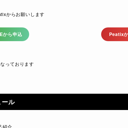
eatixからお願いします
NEから申込
Peati
となっております
ュール
己紹介