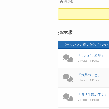
Forum
掲示板
breadcrumbs
-
You
are
掲示板
here:
パーキンソン病 / 雑談 / お知
「リハビリ相談」
0 Topics · 0 Posts
「お薬のこと」
0 Topics · 0 Posts
「日常生活の工夫」
0 Topics · 0 Posts