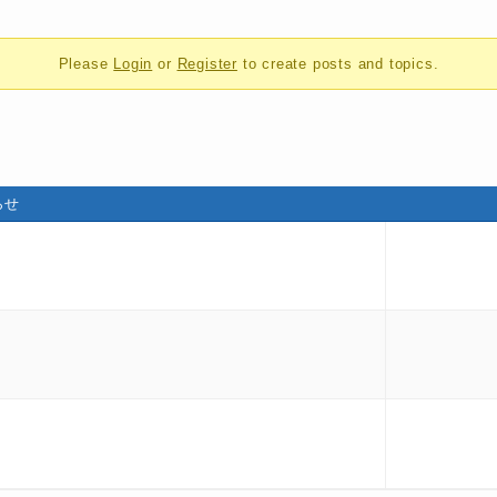
Please
Login
or
Register
to create posts and topics.
らせ