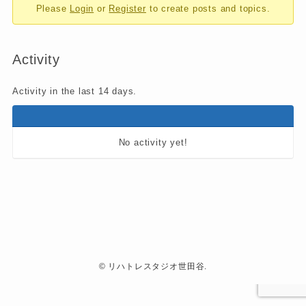
Please
Login
or
Register
to create posts and topics.
-
You
are
Activity
here:
Activity in the last 14 days.
No activity yet!
©
リハトレスタジオ世田谷.