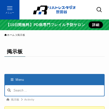
メニュー
【10日間無料】PD病専門フレイル予防サロン
詳細
ホーム
掲示板
掲示板
Menu
Forum
Navigation
Forum
掲示板
Activity
breadcrumbs