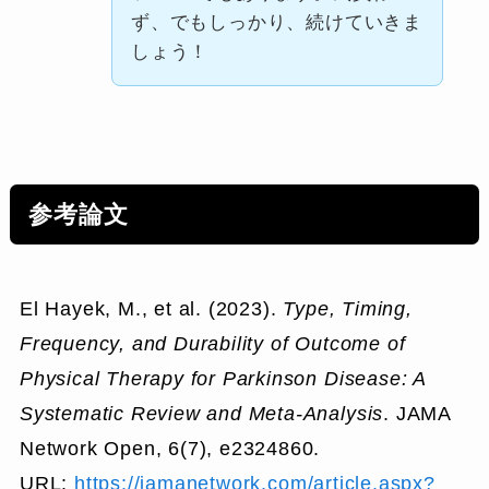
ず、でもしっかり、続けていきま
しょう！
参考論文
El Hayek, M., et al. (2023).
Type, Timing,
Frequency, and Durability of Outcome of
Physical Therapy for Parkinson Disease: A
Systematic Review and Meta-Analysis
. JAMA
Network Open, 6(7), e2324860.
URL:
https://jamanetwork.com/article.aspx?